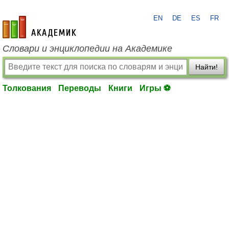
EN
DE
ES
FR
academic.ru
Словари и энциклопедии на Академике
Найти!
Толкования
Переводы
Книги
Игры ⚽