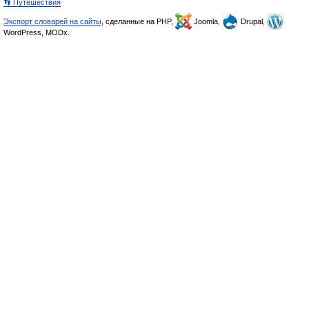
👣 Путешествия
Экспорт словарей на сайты
, сделанные на PHP,
Joomla,
Drupal,
WordPress, MODx.